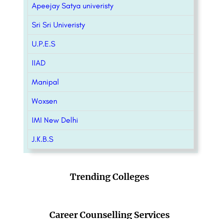
Apeejay Satya univeristy
Sri Sri Univeristy
U.P.E.S
IIAD
Manipal
Woxsen
IMI New Delhi
J.K.B.S
Trending Colleges
Career Counselling Services