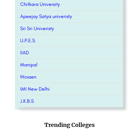
Chitkara University
Apeejay Satya univeristy
Sri Sri Univeristy
U.P.E.S
IIAD
Manipal
Woxsen
IMI New Delhi
J.K.B.S
Trending Colleges