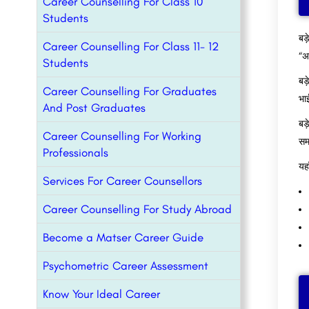
Career Counselling For Class 10
Students
बड
Career Counselling For Class 11- 12
“अ
Students
बड
Career Counselling For Graduates
भा
And Post Graduates
बड
Career Counselling For Working
समर
Professionals
यहा
Services For Career Counsellors
Career Counselling For Study Abroad
Become a Matser Career Guide
Psychometric Career Assessment
Know Your Ideal Career