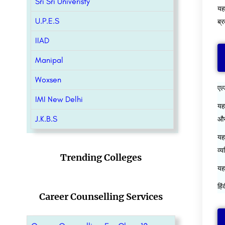
Sri Sri Univeristy
यह
U.P.E.S
ब्
IIAD
Manipal
Woxsen
एल्
IMI New Delhi
यह
J.K.B.S
और
यह
व्
Trending Colleges
यह
हिं
Career Counselling Services