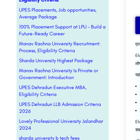
UPES Placements, Job opportunities,
Average Package
100% Placement Support at LPU – Build a
Future-Ready Career
Manav Rachna University Recruitment:
एल्
Process, Eligibility Criteria
El
Sharda University Highest Package
लो
Manav Rachna University Is Private or
यहा
Government: Introduction
UPES Dehradun Executive MBA,
Eligibility Criteria
UPES Dehradun LLB Admission Criteria
2026
Lovely Professional University Jalandhar
El
2024
सक
sharda university b tech fees