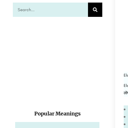
Eld
El
लो
Popular Meanings