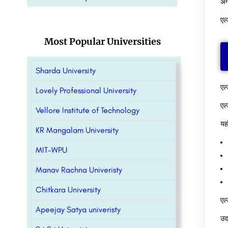
अं
एल्
Most Popular Universities
Sharda University
एल्
Lovely Professional University
एल
Vellore Institute of Technology
यहा
KR Mangalam University
MIT-WPU
Manav Rachna Univeristy
Chitkara University
एल
Apeejay Satya univeristy
उद