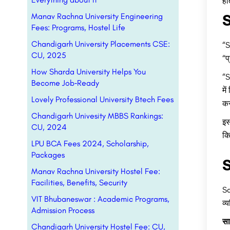
हो
S
Manav Rachna University Engineering
Fees: Programs, Hostel Life
Chandigarh University Placements CSE:
“S
CU, 2025
“प
How Sharda University Helps You
“S
Become Job‑Ready
मे
Lovely Professional University Btech Fees
कर
Chandigarh Univesity MBBS Rankings:
इस
CU, 2024
कि
LPU BCA Fees 2024, Scholarship,
Packages
S
Manav Rachna University Hostel Fee:
Facilities, Benefits, Security
Sa
VIT Bhubaneswar : Academic Programs,
व्
Admission Process
सा
Chandigarh University Hostel Fee: CU,