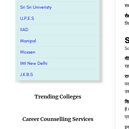
शब
Sri Sri Univeristy
शै
U.P.E.S
लि
IIAD
S
Manipal
Sa
Woxsen
मी
IMI New Delhi
रह
J.K.B.S
रा
पर
उस
Trending Colleges
शि
है
प्
Career Counselling Services
इन