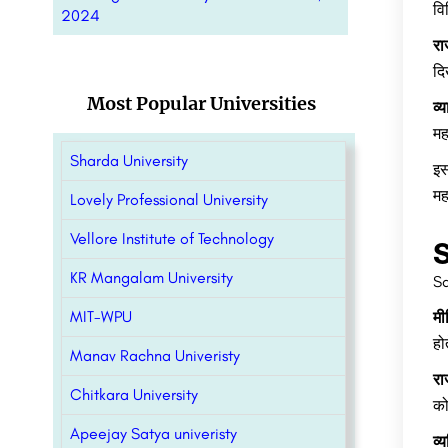
वि
2024
रा
दि
Most Popular Universities
व्
मह
Sharda University
इस
मह
Lovely Professional University
Vellore Institute of Technology
S
KR Mangalam University
Sa
MIT-WPU
मी
हो
Manav Rachna Univeristy
रा
Chitkara University
को
Apeejay Satya univeristy
व्