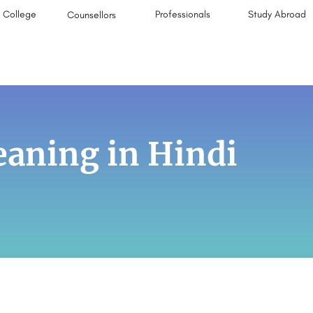
College
Professionals
Study Abroad
Counsellors
eaning in Hindi