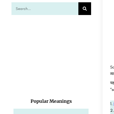
Sa
व्
यह
“s
Popular Meanings