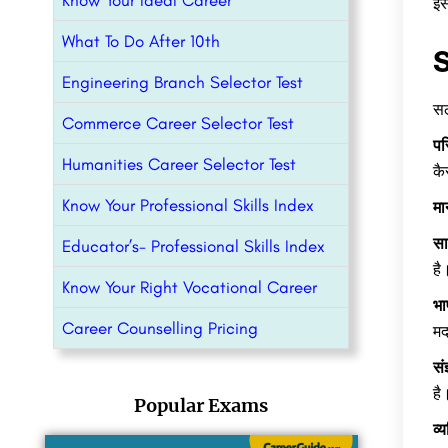
Know Your Ideal Career
इस
What To Do After 10th
S
Engineering Branch Selector Test
सल
Commerce Career Selector Test
पर
Humanities Career Selector Test
कै
Know Your Professional Skills Index
मा
सा
Educator’s- Professional Skills Index
है
Know Your Right Vocational Career
भा
Career Counselling Pricing
मद
संज
है
Popular Exams
व्