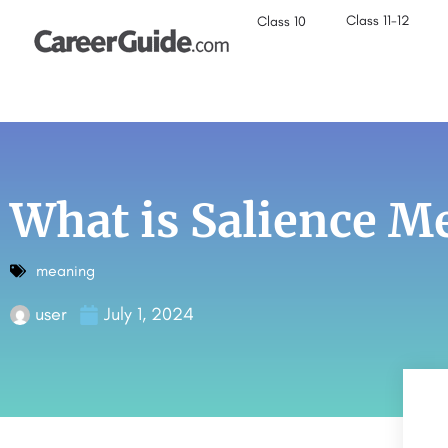
Class 11-12
Class 10
What is Salience M
meaning
user
July 1, 2024