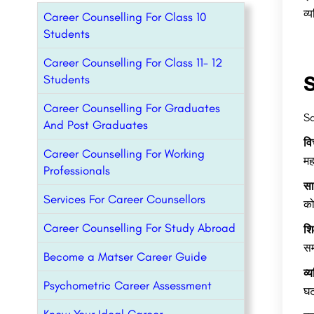
व्
Career Counselling For Class 10
Students
Career Counselling For Class 11- 12
S
Students
Career Counselling For Graduates
Sa
And Post Graduates
वि
Career Counselling For Working
मह
Professionals
सा
Services For Career Counsellors
को
Career Counselling For Study Abroad
शि
सम
Become a Matser Career Guide
व्
Psychometric Career Assessment
घट