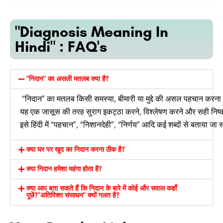
"Diagnosis Meaning In
Hindi" : FAQ's
"निदान" का असली मतलब क्या है?
“निदान”
का
मतलब
किसी
समस्या,
बीमारी
या
मुद्दे
की
असल
पहचान
करना
यह
एक
जासूस
की
तरह
सुराग
इकट्ठा
करने,
विश्लेषण
करने
और
सही
निष्
इसे
हिंदी
में
“पहचान”,
“निशानदेही”,
“निर्णय”
आदि
कई
शब्दों
से
बताया
जा
क्या घर पर खुद का निदान करना ठीक है?
क्या निदान हमेशा महंगा होता है?
क्या आप बता सकते हैं कि निदान के बारे में कोई और सवाल कहाँ
पूछें?"अतिरिक्त संसाधन" क्यों गलत है?