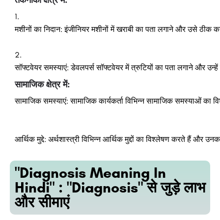
तकनीकी
क्षेत्र
में:
1.
मशीनों
का
निदान:
इंजीनियर
मशीनों
में
खराबी
का
पता
लगाने
और
उसे
ठीक
क
2.
सॉफ्टवेयर
समस्याएं:
डेवलपर्स
सॉफ्टवेयर
में
त्रुटियों
का
पता
लगाने
और
उन्हें
सामाजिक
क्षेत्र
में:
सामाजिक
समस्याएं:
सामाजिक
कार्यकर्ता
विभिन्न
सामाजिक
समस्याओं
का
वि
आर्थिक
मुद्दे:
अर्थशास्त्री
विभिन्न
आर्थिक
मुद्दों
का
विश्लेषण
करते
हैं
और
उनक
"Diagnosis Meaning In
Hindi" : "Diagnosis" से जुड़े लाभ
और सीमाएं