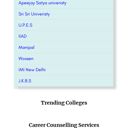
Apeejay Satya univeristy
Sri Sri Univeristy
U.P.E.S
IIAD
Manipal
Woxsen
IMI New Delhi
J.K.B.S
Trending Colleges
Career Counselling Services