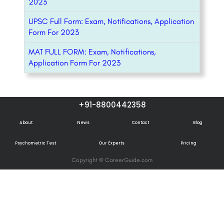
2023
UPSC Full Form: Exam, Notifications, Application
Form For 2023
MAT FULL FORM: Exam, Notifications,
Application Form For 2023
+91-8800442358
About
News
Contact
Blog
Psychometric Test
Our Experts
Pricing
Copyright © CareerGuide.com