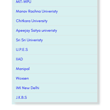
MIT-WPU
Manav Rachna Univeristy
Chitkara University
Apeejay Satya univeristy
Sri Sri Univeristy
U.P.E.S
IIAD
Manipal
Woxsen
IMI New Delhi
J.K.B.S