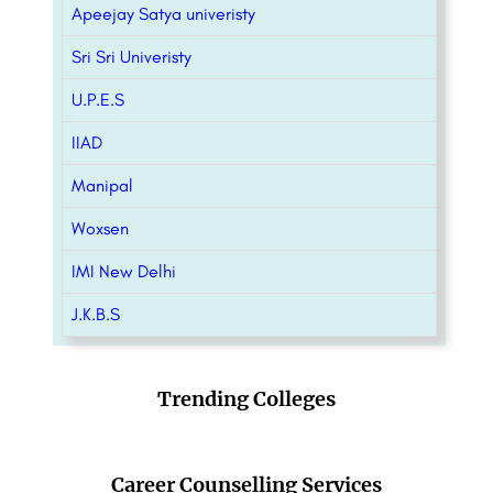
Apeejay Satya univeristy
Sri Sri Univeristy
U.P.E.S
IIAD
Manipal
Woxsen
IMI New Delhi
J.K.B.S
Trending Colleges
Career Counselling Services