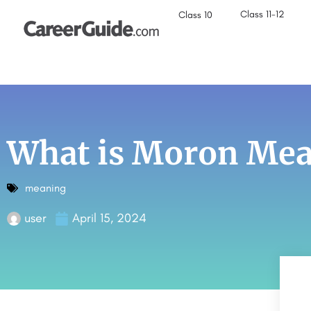
Class 11-12
Class 10
What is Moron Mea
meaning
user
April 15, 2024