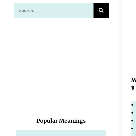
Mo
है
Popular Meanings