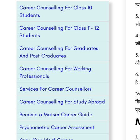
न्
Career Counselling For Class 10
Students
3.
सो
Career Counselling For Class 11- 12
Students
4.
की
Career Counselling For Graduates
5.
And Post Graduates
और
Career Counselling For Working
6.
Professionals
है
Services For Career Counsellors
“M
Career Counselling For Study Abroad
वि
प्
Become a Matser Career Guide
M
Psychometric Career Assessment