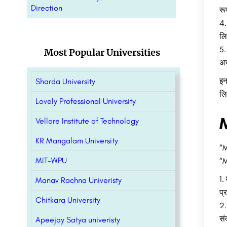
Direction
रू
लि
Most Popular Universities
अच
इन
Sharda University
लि
Lovely Professional University
Vellore Institute of Technology
KR Mangalam University
“M
MIT-WPU
“M
Manav Rachna Univeristy
प्
Chitkara University
सं
Apeejay Satya univeristy