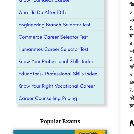
Know Your Ideal Career
कि
What To Do After 10th
सम
Engineering Branch Selector Test
चा
Commerce Career Selector Test
Humanities Career Selector Test
स्
Know Your Professional Skills Index
बा
Educator’s- Professional Skills Index
अध
Know Your Right Vocational Career
Career Counselling Pricing
को
हम
M
Popular Exams