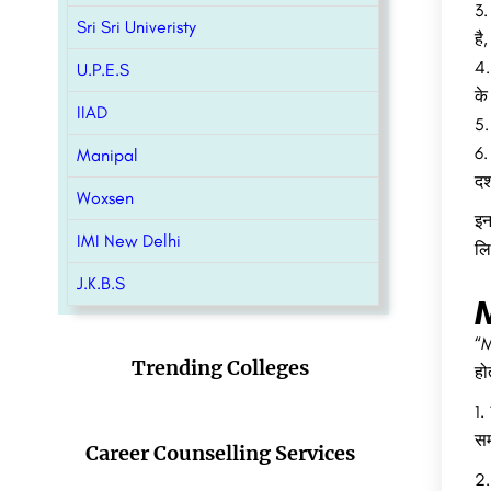
Sri Sri Univeristy
है
U.P.E.S
के
IIAD
Manipal
दर
Woxsen
इन
IMI New Delhi
लि
J.K.B.S
“M
Trending Colleges
हो
1.
सम
Career Counselling Services
2.