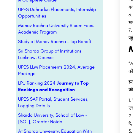
बन
UPES Dehradun Placements, Internship
Opportunities
भा
Manav Rachna University B.com Fees:
Academic Program
पह
Study at Manav Rachna – Top Benefit
Sri Sharda Group of Institutions
Lucknow: Courses
“M
UPES LLM Placements 2024, Average
की
Package
इस
LPU Ranking 2024
Journey to Top
Rankings and Recognition
को
UPES SAP Portal, Student Services,
Logging Details
उस
Sharda University, School of Law –
[SOL], Greater Noida
है
At Sharda University, Education With