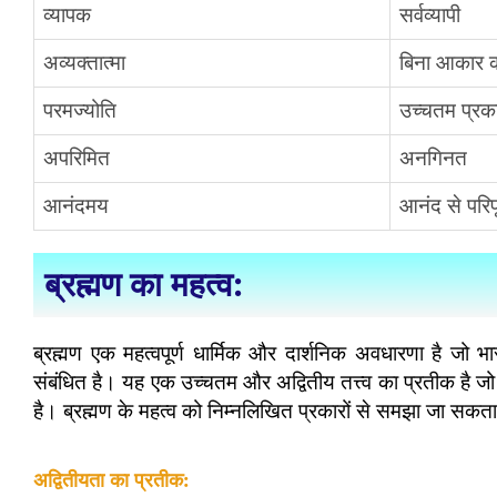
व्यापक
सर्वव्यापी
अव्यक्तात्मा
बिना आकार क
परमज्योति
उच्चतम प्रक
अपरिमित
अनगिनत
आनंदमय
आनंद से परिपू
hennai: Admission
Apeejay Stya University Sohna, Gurugra
ब्रह्मण
का महत्व:
 Fees..
Surya Group of Institutions is a premier educational institution located in Chennai, Tamil Nadu. Established…
areerguide.com
ब्रह्मण एक महत्वपूर्ण धार्मिक और दार्शनिक अवधारणा है जो भ
संबंधित है। यह एक उच्चतम और अद्वितीय तत्त्व का प्रतीक है
है। ब्रह्मण के महत्व को निम्नलिखित प्रकारों से समझा जा सकता 
अद्वितीयता का प्रतीक: