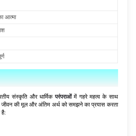
ा आत्मा
ाश
र्ण
m 2026
CII Institute Of Hospitality
Apeejay Stya University Apeejay Stya University (ASU) is a seat of global learning that offers rich…
CII Institute of Hospitality – ITC is a private institute that works with numerous hospitality organizations.…
ारतीय संस्कृति और धार्मिक
परंपराओं
में गहरे महत्व के साथ
 जो जीवन की मूल और अंतिम अर्थ को समझने का प्रयास करता
है: