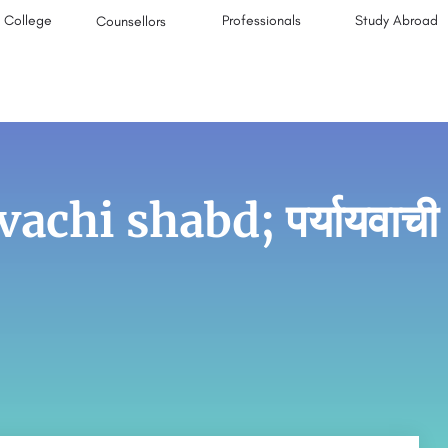
College
Professionals
Study Abroad
Counsellors
hi shabd; पर्यायवाची