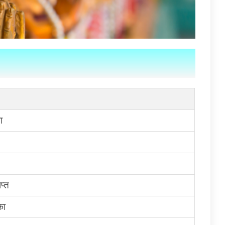
ा
प्त
का