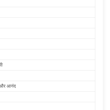
मी
न और आनंद