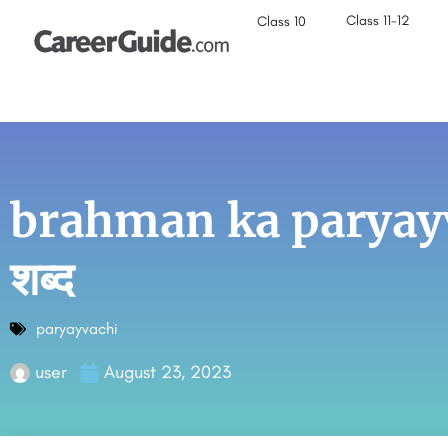
Class 11-12
Class 10
brahman ka paryayvac
शब्द
paryayvachi
user
August 23, 2023