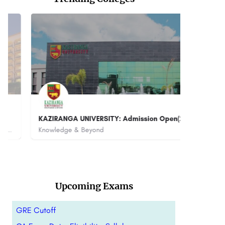
KAZIRANGA UNIVERSITY: Admission Open(2023)
SAG
Bho
Knowledge & Beyond
+91 
Upcoming Exams
GRE Cutoff