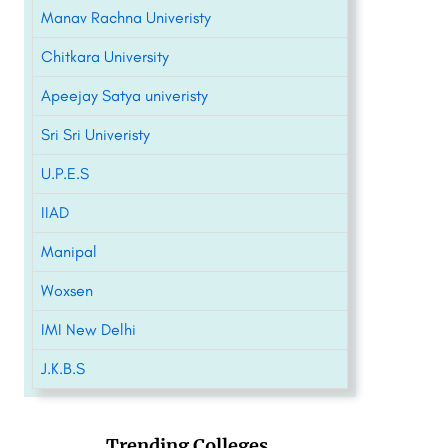
Manav Rachna Univeristy
Chitkara University
Apeejay Satya univeristy
Sri Sri Univeristy
U.P.E.S
IIAD
Manipal
Woxsen
IMI New Delhi
J.K.B.S
Trending Colleges