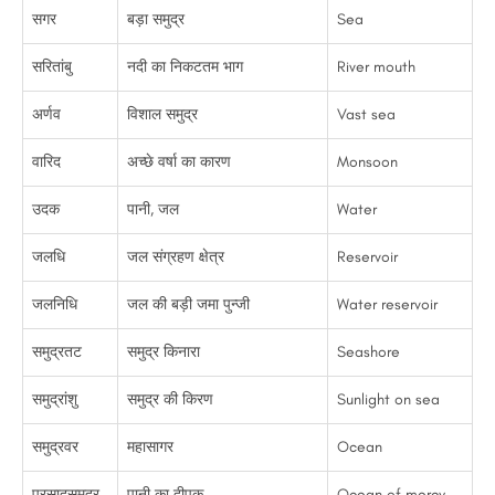
सगर
बड़ा समुद्र
Sea
सरितांबु
नदी का निकटतम भाग
River mouth
अर्णव
विशाल समुद्र
Vast sea
वारिद
अच्छे वर्षा का कारण
Monsoon
उदक
पानी, जल
Water
जलधि
जल संग्रहण क्षेत्र
Reservoir
जलनिधि
जल की बड़ी जमा पुन्जी
Water reservoir
समुद्रतट
समुद्र किनारा
Seashore
समुद्रांशु
समुद्र की किरण
Sunlight on sea
समुद्रवर
महासागर
Ocean
प्रसादसमुद्र
पानी का दीपक
Ocean of mercy