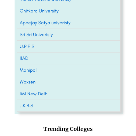
Chitkara University
Apeejay Satya univeristy
Sri Sri Univeristy
U.P.E.S
IIAD
Manipal
Woxsen
IMI New Delhi
J.K.B.S
Trending Colleges